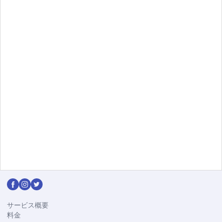
Slide 5 of 7.
トライアル期間中はクレジットカード登録不要。い
つでも解約できます。
14日間無料で試す
サービス概要
料金